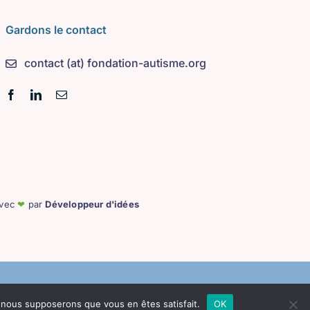
Gardons le contact
contact (at) fondation-autisme.org
avec
❤
par
Développeur d'idées
e, nous supposerons que vous en êtes satisfait.
OK